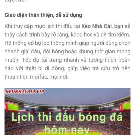
Giao diện thân thiện, dễ sử dụng
Khi truy cập mục lịch thi đấu tại
Kèo Nhà Cái
, bạn sẽ
thấy cách trình bày rõ ràng, khoa học và dễ tìm kiếm.
Hệ thống có bộ lọc thông minh giúp người dùng chọn
nhanh giải đấu, đội bóng hoặc khung thời gian mong
muốn. Tốc độ tải trang nhanh và tương thích hoàn
hảo với thiết bị di động, giúp việc tra cứu trở nên
thuận tiện mọi lúc, mọi nơi.