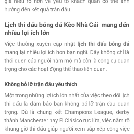
giả hiểu rõ hơn về yếu tố khách quan có thể ảnh
hưởng đến kết quả trận đấu.
Lịch thi đấu bóng đá Kèo Nhà Cái mang đến
nhiều lợi ích lớn
Việc thường xuyên cập nhật
lịch thi đấu bóng đá
mang lại nhiều lợi ích hơn bạn nghĩ. Đây không chỉ là
thói quen của người hâm mộ mà còn là công cụ quan
trọng cho các hoạt động thể thao liên quan.
Không bỏ lỡ trận đấu yêu thích
Một trong những lợi ích lớn nhất của việc theo dõi lịch
thi đấu là đảm bảo bạn không bỏ lỡ trận cầu quan
trọng. Dù là chung kết Champions League, derby
thành Manchester hay El Clásico rực lửa, việc nắm rõ
khung giờ thi đấu giúp người xem sắp xếp công việc