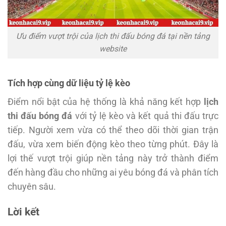
Ưu điểm vượt trội của lịch thi đấu bóng đá tại nền tảng
website
Tích hợp cùng dữ liệu tỷ lệ kèo
Điểm nổi bật của hệ thống là khả năng kết hợp
lịch
thi đấu bóng đá
với tỷ lệ kèo và kết quả thi đấu trực
tiếp. Người xem vừa có thể theo dõi thời gian trận
đấu, vừa xem biến động kèo theo từng phút. Đây là
lợi thế vượt trội giúp nền tảng này trở thành điểm
đến hàng đầu cho những ai yêu bóng đá và phân tích
chuyên sâu.
Lời kết